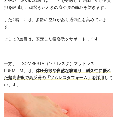
と包み、硬めの
2層目は、圧力を分散して身体にかかる負
担を軽減し、朝起きたときの肩や腰の痛みを防ぎます。
また
2層目には、
多数の空洞があり通気性を高めていま
す。
そして
3層目は、安定した寝姿勢をサポートします。
一方、「 SOMRESTA（ソムレスタ）マットレス
PREMIUM」は、
体圧分散や自然な寝返り、耐久性に優れ
た超高密度で高反発の「ソムレスタフォーム」を採用
して
います。